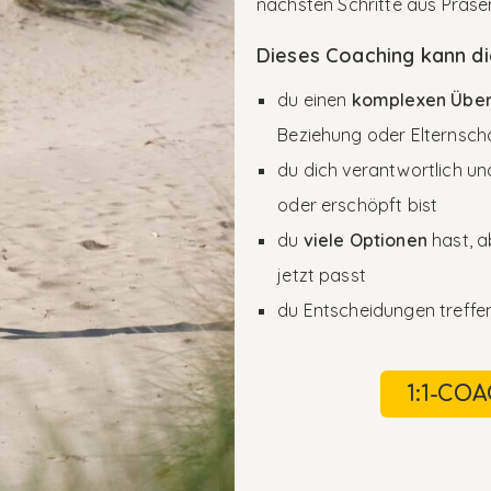
nächsten Schritte aus Präse
Dieses Coaching kann di
du einen
komplexen Übe
Beziehung oder Elternsch
du dich verantwortlich un
oder erschöpft bist
du
viele Optionen
hast, 
jetzt passt
du Entscheidungen treffen 
1:1-CO