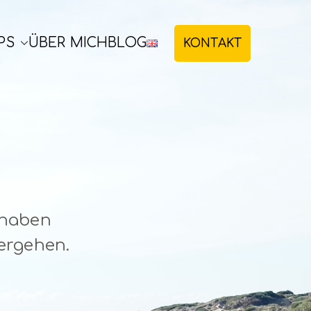
PS
ÜBER MICH
BLOG
KONTAKT
 haben
tergehen.