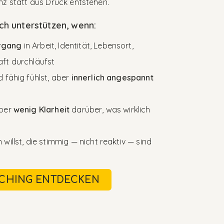
nz statt aus Druck entstehen.
ch unterstützen, wenn:
rgang
in Arbeit, Identität, Lebensort,
aft durchläufst
d fähig fühlst, aber
innerlich angespannt
aber
wenig Klarheit
darüber, was wirklich
willst, die stimmig — nicht reaktiv — sind
ACHING ENTDECKEN